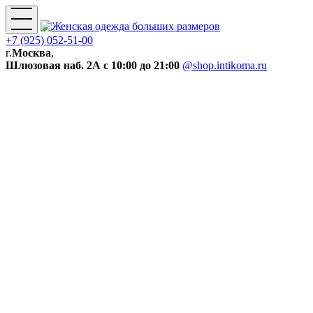
+7 (925) 052-51-00
г.
Москва
,
Шлюзовая наб. 2А
с 10:00 до 21:00
@shop.intikoma.ru