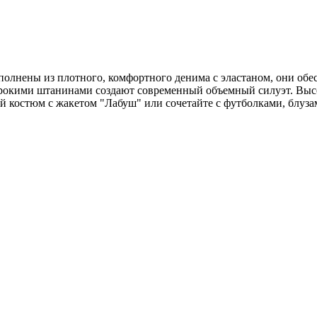
полнены из плотного, комфортного денима с эластаном, они об
окими штанинами создают современный объемный силуэт. Высок
 костюм с жакетом "Лабуш" или сочетайте с футболками, блуза