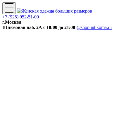
+7 (925) 052-51-00
г.
Москва
,
Шлюзовая наб. 2А
с 10:00 до 21:00
@shop.intikoma.ru