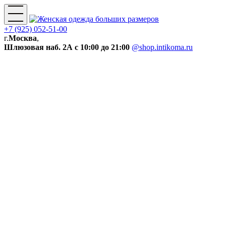
+7 (925) 052-51-00
г.
Москва
,
Шлюзовая наб. 2А
с 10:00 до 21:00
@shop.intikoma.ru