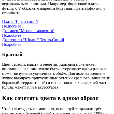
вертикальными линиями. Например, бирюзовое платье-
футляр с V-образным вырезом будет выглядеть эффектно и
стройнить.
Платье Таити синий
Подробнее
Джемпер "Мяоши" молочный
Подробнее
Джеггинсы "Шнапс" Темно-Синий
Подробнее
Красный
Цвет страсти, власти и энергии. Красный привлекает
внимание, но с ним нужно быть осторожнее: ярко-красный
может визуально увеличивать объём. Для полных женщин
лучше выбирать приглушённые оттенки красного (вишнёвый,
бордовый, терракотовый) и использовать их в верхней части
(блуза, жакет) или в аксессуарах.
Как сочетать цвета в одном образе
Чтобы выглядеть гармонично, используйте правило трёх
цветов: один базовый (60%), один дополнительный (30%) и