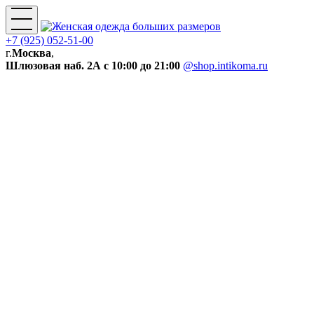
+7 (925) 052-51-00
г.
Москва
,
Шлюзовая наб. 2А
с 10:00 до 21:00
@shop.intikoma.ru