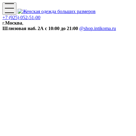
+7 (925) 052-51-00
г.
Москва
,
Шлюзовая наб. 2А
с 10:00 до 21:00
@shop.intikoma.ru