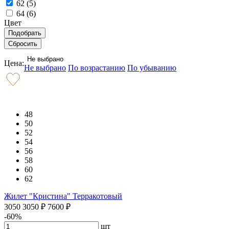
62 (
5
)
64 (
6
)
Цвет
Не выбрано
Цена:
Не выбрано
По возрастанию
По убыванию
48
50
52
54
56
58
60
62
Жилет "Кристина" Терракотовый
3050
3050
₽
7600
₽
-60%
шт