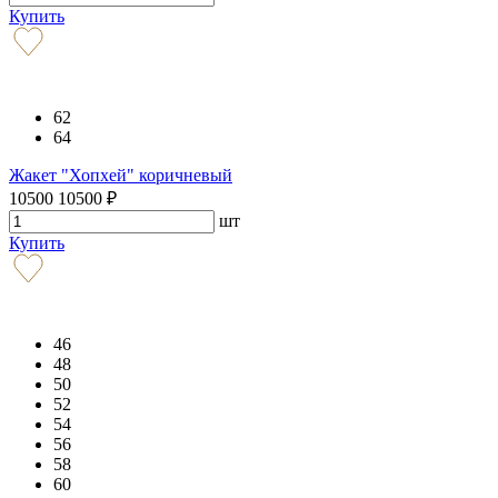
Купить
62
64
Жакет "Хопхей" коричневый
10500
10500
₽
шт
Купить
46
48
50
52
54
56
58
60