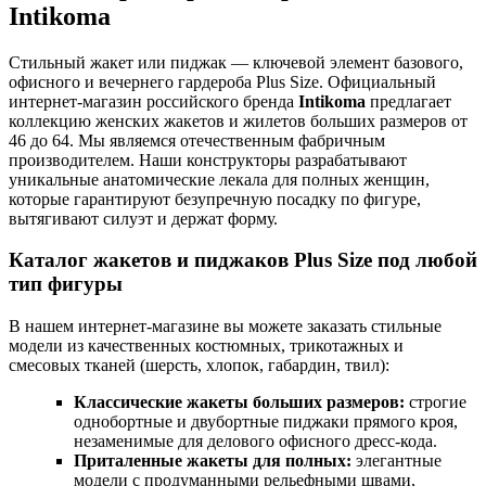
Intikoma
Стильный жакет или пиджак — ключевой элемент базового,
офисного и вечернего гардероба Plus Size. Официальный
интернет-магазин российского бренда
Intikoma
предлагает
коллекцию женских жакетов и жилетов больших размеров от
46 до 64. Мы являемся отечественным фабричным
производителем. Наши конструкторы разрабатывают
уникальные анатомические лекала для полных женщин,
которые гарантируют безупречную посадку по фигуре,
вытягивают силуэт и держат форму.
Каталог жакетов и пиджаков Plus Size под любой
тип фигуры
В нашем интернет-магазине вы можете заказать стильные
модели из качественных костюмных, трикотажных и
смесовых тканей (шерсть, хлопок, габардин, твил):
Классические жакеты больших размеров:
строгие
однобортные и двубортные пиджаки прямого кроя,
незаменимые для делового офисного дресс-кода.
Приталенные жакеты для полных:
элегантные
модели с продуманными рельефными швами,