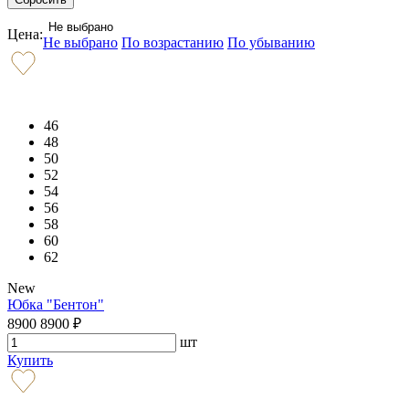
Не выбрано
Цена:
Не выбрано
По возрастанию
По убыванию
46
48
50
52
54
56
58
60
62
New
Юбка "Бентон"
8900
8900
₽
шт
Купить