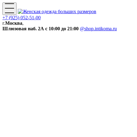
+7 (925) 052-51-00
г.
Москва
,
Шлюзовая наб. 2А
с 10:00 до 21:00
@shop.intikoma.ru