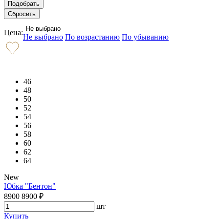
Не выбрано
Цена:
Не выбрано
По возрастанию
По убыванию
46
48
50
52
54
56
58
60
62
64
New
Юбка "Бентон"
8900
8900
₽
шт
Купить