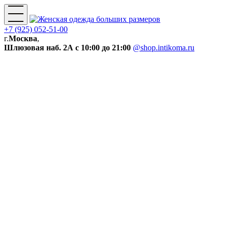
+7 (925) 052-51-00
г.
Москва
,
Шлюзовая наб. 2А
с 10:00 до 21:00
@shop.intikoma.ru