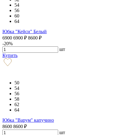
54
56
60
64
Юбка "Кейси" Белый
6900
6900
₽
8600
₽
-20%
шт
Купить
50
54
56
58
62
64
Юбка "Варум" капучино
8600
8600
₽
шт