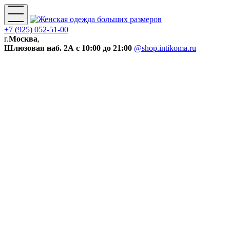
+7 (925) 052-51-00
г.
Москва
,
Шлюзовая наб. 2А
с 10:00 до 21:00
@shop.intikoma.ru