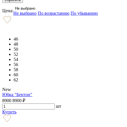
Не выбрано
Цена:
Не выбрано
По возрастанию
По убыванию
46
48
50
52
54
56
58
60
62
New
Юбка "Бентон"
8900
8900
₽
шт
Купить