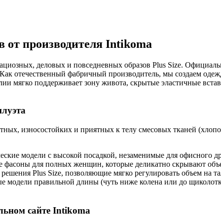
 от производителя Intikoma
ациозных, деловых и повседневных образов Plus Size. Официал
 Как отечественный фабричный производитель, мы создаем оде
ии мягко поддерживает зону живота, скрытые эластичные встав
илуэта
ных, износостойких и приятных к телу смесовых тканей (хлопок
еские модели с высокой посадкой, незаменимые для офисного др
 фасоны для полных женщин, которые деликатно скрывают объем
решения Plus Size, позволяющие мягко регулировать объем на 
 модели правильной длины (чуть ниже колена или до щиколотки
льном сайте Intikoma