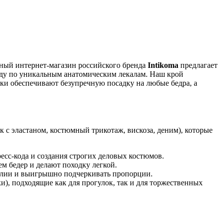
ьный интернет-магазин российского бренда
Intikoma
предлагает
жду по уникальным анатомическим лекалам. Наш крой
ки обеспечивают безупречную посадку на любые бедра, а
 с эластаном, костюмный трикотаж, вискоза, деним), которые
есс-кода и создания строгих деловых костюмов.
 бедер и делают походку легкой.
талии и выигрышно подчеркивать пропорции.
), подходящие как для прогулок, так и для торжественных