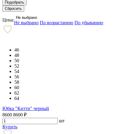
Не выбрано
Цена:
Не выбрано
По возрастанию
По убыванию
46
48
50
52
54
56
58
60
62
64
Юбка "Китти" черный
8600
8600
₽
шт
Купить