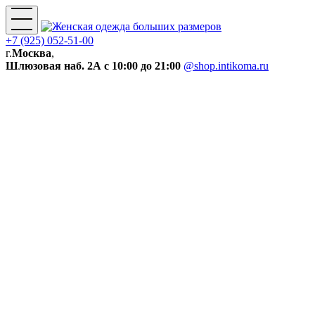
+7 (925) 052-51-00
г.
Москва
,
Шлюзовая наб. 2А
с 10:00 до 21:00
@shop.intikoma.ru