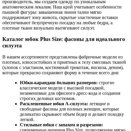
производитель, мы создаем одежду по уникальным
анатомическим лекалам. Наш крой учитывает особенности
пышной фигуры: завышенная линия талии мягко
поддерживает зону живота, скрытые эластичные вставки
обеспечивают безупречную посадку на любые бедра, а
плотные ткани визуально вытягивают силуэт.
Каталог юбок Plus Size: фасоны для идеального
силуэта
В нашем ассортименте представлены фабричные модели из
плотных, износостойких и приятных к телу смесовых тканей
(хлопок с эластаном, костюмный трикотаж, вискоза, деним),
которые прекрасно сохраняют форму в течение всего дня:
Юбки-карандаш больших размеров:
строгие
классические модели с высокой посадкой,
незаменимые для офисного дресс-кода и создания
строгих деловых костюмов.
Расклешенные юбки А-силуэта:
летящие и
свободные фасоны для полных женщин, которые
деликатно скрывают объем бедер и делают походку
легкой.
Стильные юбки с запахом и разрезами:
современные решения Plus Size, позволяющие мягко