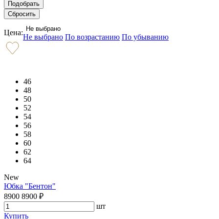
Не выбрано
Цена:
Не выбрано
По возрастанию
По убыванию
46
48
50
52
54
56
58
60
62
64
New
Юбка "Бентон"
8900
8900
₽
шт
Купить