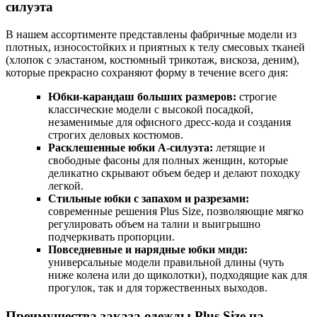
силуэта
В нашем ассортименте представлены фабричные модели из
плотных, износостойких и приятных к телу смесовых тканей
(хлопок с эластаном, костюмный трикотаж, вискоза, деним),
которые прекрасно сохраняют форму в течение всего дня:
Юбки-карандаш больших размеров:
строгие
классические модели с высокой посадкой,
незаменимые для офисного дресс-кода и создания
строгих деловых костюмов.
Расклешенные юбки А-силуэта:
летящие и
свободные фасоны для полных женщин, которые
деликатно скрывают объем бедер и делают походку
легкой.
Стильные юбки с запахом и разрезами:
современные решения Plus Size, позволяющие мягко
регулировать объем на талии и выигрышно
подчеркивать пропорции.
Повседневные и нарядные юбки миди:
универсальные модели правильной длины (чуть
ниже колена или до щиколотки), подходящие как для
прогулок, так и для торжественных выходов.
Преимущества заказа одежды Plus Size на