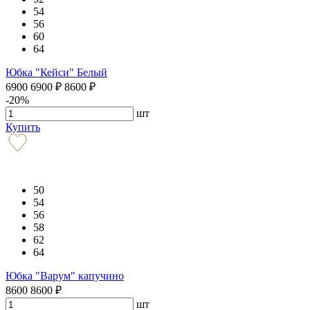
54
56
60
64
Юбка "Кейси" Белый
6900
6900
₽
8600
₽
-20%
шт
Купить
50
54
56
58
62
64
Юбка "Варум" капучино
8600
8600
₽
шт