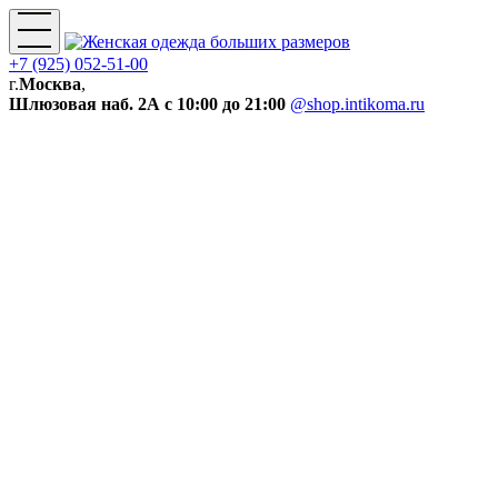
+7 (925) 052-51-00
г.
Москва
,
Шлюзовая наб. 2А
с 10:00 до 21:00
@shop.intikoma.ru