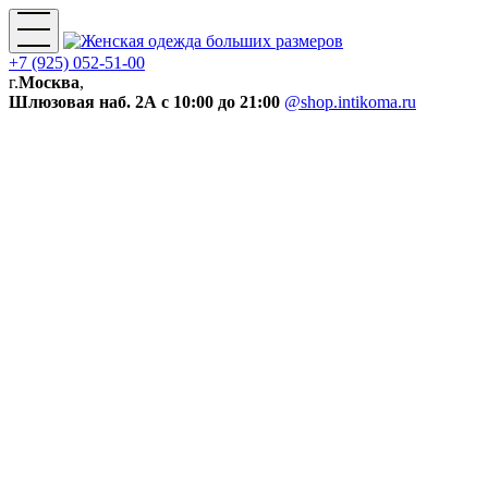
+7 (925) 052-51-00
г.
Москва
,
Шлюзовая наб. 2А
с 10:00 до 21:00
@shop.intikoma.ru