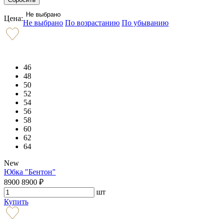
Не выбрано
Цена:
Не выбрано
По возрастанию
По убыванию
46
48
50
52
54
56
58
60
62
64
New
Юбка "Бентон"
8900
8900
₽
шт
Купить