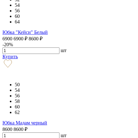
54
56
60
64
Юбка "Кейси" Белый
6900
6900
₽
8600
₽
-20%
шт
Купить
50
54
56
58
60
62
Юбка Мадам черный
8600
8600
₽
шт