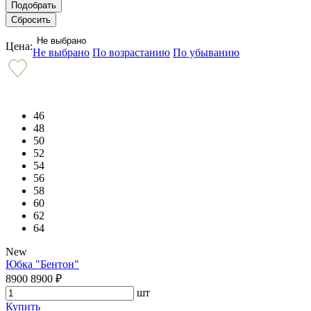
Не выбрано
Цена:
Не выбрано
По возрастанию
По убыванию
46
48
50
52
54
56
58
60
62
64
New
Юбка "Бентон"
8900
8900
₽
шт
Купить