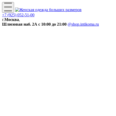
+7 (925) 052-51-00
г.
Москва
,
Шлюзовая наб. 2А
с 10:00 до 21:00
@shop.intikoma.ru