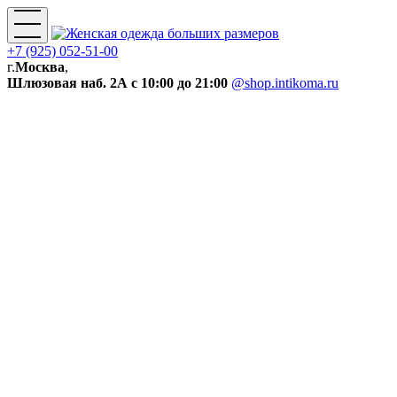
+7 (925) 052-51-00
г.
Москва
,
Шлюзовая наб. 2А
с 10:00 до 21:00
@shop.intikoma.ru