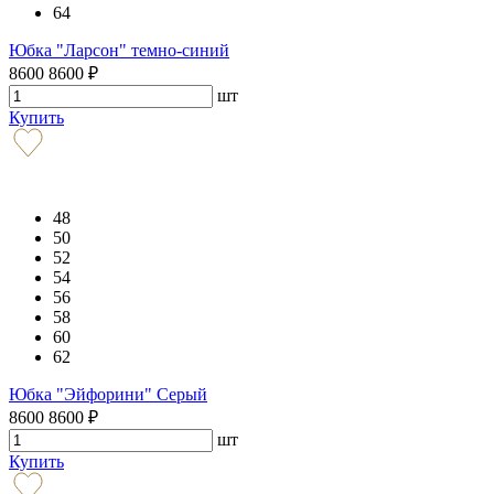
64
Юбка "Ларсон" темно-синий
8600
8600
₽
шт
Купить
48
50
52
54
56
58
60
62
Юбка "Эйфорини" Серый
8600
8600
₽
шт
Купить