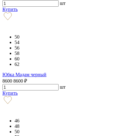
шт
Купить
50
54
56
58
60
62
Юбка Мадам черный
8600
8600
₽
шт
Купить
46
48
50