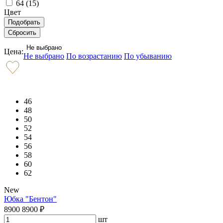
64 (
15
)
Цвет
Не выбрано
Цена:
Не выбрано
По возрастанию
По убыванию
46
48
50
52
54
56
58
60
62
New
Юбка "Бентон"
8900
8900
₽
шт