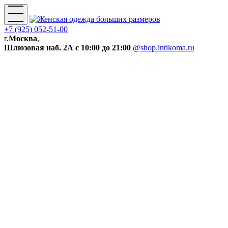
+7 (925) 052-51-00
г.
Москва
,
Шлюзовая наб. 2А
с 10:00 до 21:00
@shop.intikoma.ru