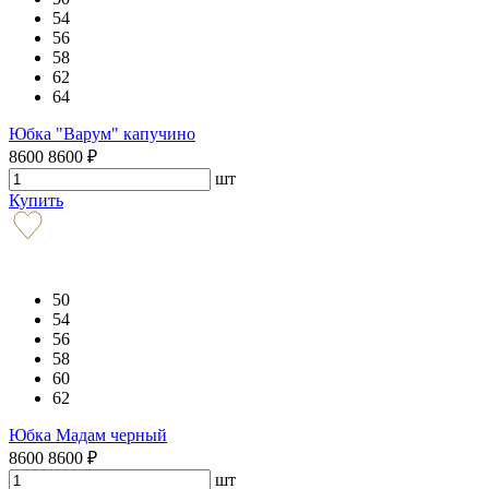
54
56
58
62
64
Юбка "Варум" капучино
8600
8600
₽
шт
Купить
50
54
56
58
60
62
Юбка Мадам черный
8600
8600
₽
шт