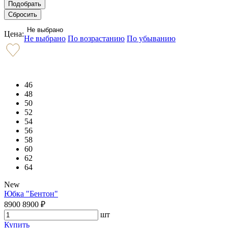
Не выбрано
Цена:
Не выбрано
По возрастанию
По убыванию
46
48
50
52
54
56
58
60
62
64
New
Юбка "Бентон"
8900
8900
₽
шт
Купить