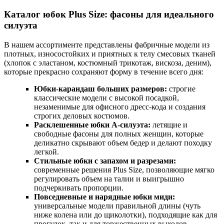
Каталог юбок Plus Size: фасоны для идеального
силуэта
В нашем ассортименте представлены фабричные модели из
плотных, износостойких и приятных к телу смесовых тканей
(хлопок с эластаном, костюмный трикотаж, вискоза, деним),
которые прекрасно сохраняют форму в течение всего дня:
Юбки-карандаш больших размеров:
строгие
классические модели с высокой посадкой,
незаменимые для офисного дресс-кода и создания
строгих деловых костюмов.
Расклешенные юбки А-силуэта:
летящие и
свободные фасоны для полных женщин, которые
деликатно скрывают объем бедер и делают походку
легкой.
Стильные юбки с запахом и разрезами:
современные решения Plus Size, позволяющие мягко
регулировать объем на талии и выигрышно
подчеркивать пропорции.
Повседневные и нарядные юбки миди:
универсальные модели правильной длины (чуть
ниже колена или до щиколотки), подходящие как для
прогулок, так и для торжественных выходов.