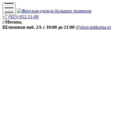
+7 (925) 052-51-00
г.
Москва
,
Шлюзовая наб. 2А
с 10:00 до 21:00
@shop.intikoma.ru