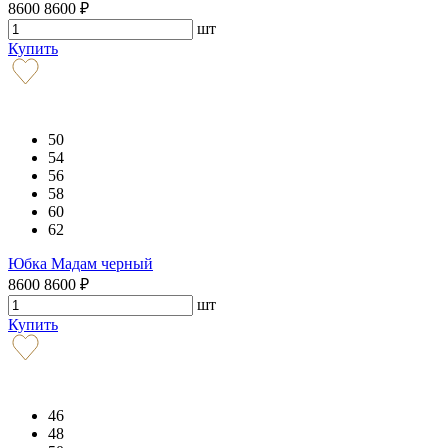
8600
8600
₽
шт
Купить
50
54
56
58
60
62
Юбка Мадам черный
8600
8600
₽
шт
Купить
46
48