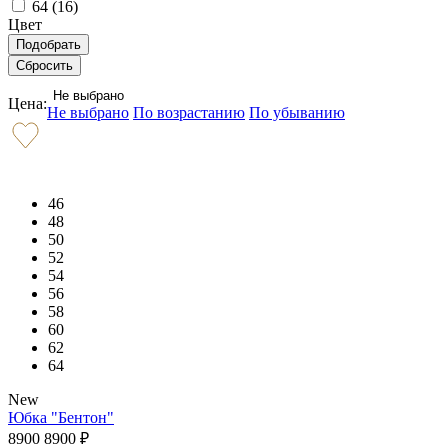
64 (
16
)
Цвет
Не выбрано
Цена:
Не выбрано
По возрастанию
По убыванию
46
48
50
52
54
56
58
60
62
64
New
Юбка "Бентон"
8900
8900
₽