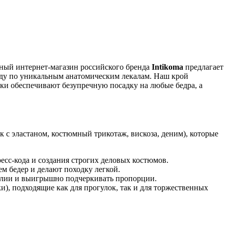
ьный интернет-магазин российского бренда
Intikoma
предлагает
жду по уникальным анатомическим лекалам. Наш крой
ки обеспечивают безупречную посадку на любые бедра, а
 с эластаном, костюмный трикотаж, вискоза, деним), которые
есс-кода и создания строгих деловых костюмов.
 бедер и делают походку легкой.
талии и выигрышно подчеркивать пропорции.
), подходящие как для прогулок, так и для торжественных