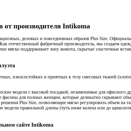
 от производителя Intikoma
ациозных, деловых и повседневных образов Plus Size. Официал
 Как отечественный фабричный производитель, мы создаем оде
ии мягко поддерживает зону живота, скрытые эластичные встав
илуэта
ных, износостойких и приятных к телу смесовых тканей (хлопок
еские модели с высокой посадкой, незаменимые для офисного др
 фасоны для полных женщин, которые деликатно скрывают объем
решения Plus Size, позволяющие мягко регулировать объем на 
 модели правильной длины (чуть ниже колена или до щиколотки
льном сайте Intikoma