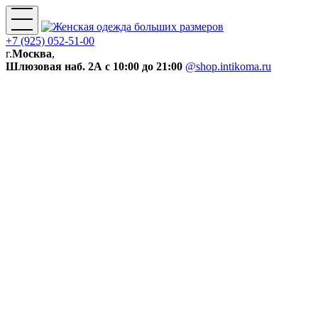
+7 (925) 052-51-00
г.
Москва
,
Шлюзовая наб. 2А
с 10:00 до 21:00
@shop.intikoma.ru