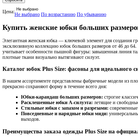
Не выбрано
Цена:
Не выбрано
По возрастанию
По убыванию
Купить женские юбки больших размеров
Элегантная женская юбка — ключевой элемент для создания гр
эксклюзивную коллекцию юбок больших размеров от 46 до 64.
учитывает особенности пышной фигуры: завышенная линия тал
плотные ткани визуально вытягивают силуэт.
Каталог юбок Plus Size: фасоны для идеального с
В нашем ассортименте представлены фабричные модели из плот
прекрасно сохраняют форму в течение всего дня:
Юбки-карандаш больших размеров:
строгие классич
Расклешенные юбки А-силуэта:
летящие и свободные
Стильные юбки с запахом и разрезами:
современные 
Повседневные и нарядные юбки миди:
универсальные
выходов.
Преимущества заказа одежды Plus Size на официа