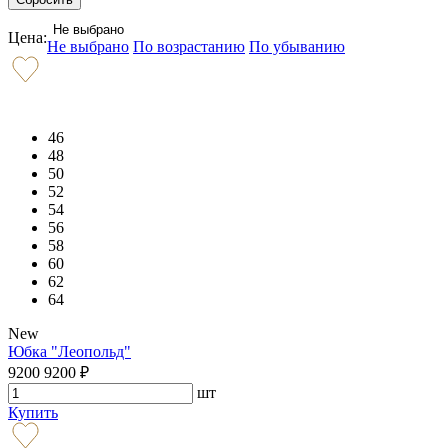
Не выбрано
Цена:
Не выбрано
По возрастанию
По убыванию
46
48
50
52
54
56
58
60
62
64
New
Юбка "Леопольд"
9200
9200
₽
шт
Купить