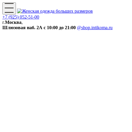
+7 (925) 052-51-00
г.
Москва
,
Шлюзовая наб. 2А
с 10:00 до 21:00
@shop.intikoma.ru