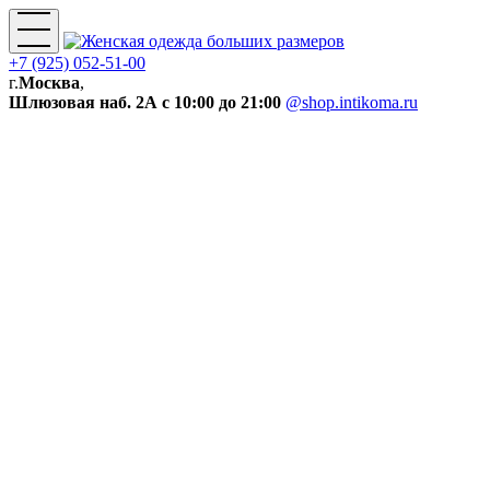
+7 (925) 052-51-00
г.
Москва
,
Шлюзовая наб. 2А
с 10:00 до 21:00
@shop.intikoma.ru