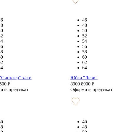
46
46
48
48
50
50
52
52
54
54
56
56
58
58
60
60
62
62
64
64
"Синклер" хаки
Юбка "Леви"
500
₽
8900
8900
₽
ить предзаказ
Оформить предзаказ
46
46
48
48