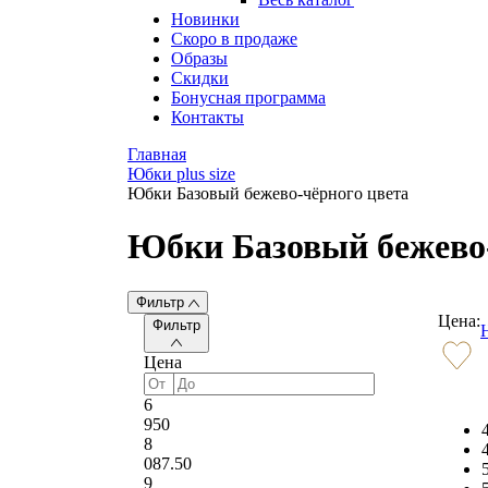
Новинки
Скоро в продаже
Образы
Скидки
Бонусная программа
Контакты
Главная
Юбки plus size
Юбки Базовый бежево-чёрного цвета
Юбки Базовый бежево-
Фильтр
Цена:
Фильтр
Цена
6
950
8
087.50
9