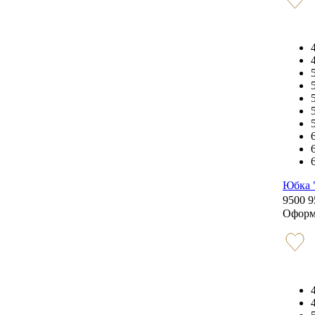
Юбка 
9500
9
Оформ