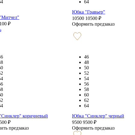
64
64
Юбка "Гравьер"
"Митчел"
10500
10500
₽
100
₽
Оформить предзаказ
ь
46
46
48
48
50
50
52
52
54
54
56
56
58
58
60
60
62
62
64
64
"Синклер" коричневый
Юбка "Синклер" черный
500
₽
9500
9500
₽
ить предзаказ
Оформить предзаказ