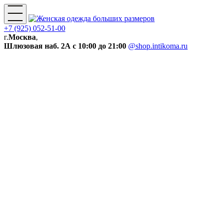
+7 (925) 052-51-00
г.
Москва
,
Шлюзовая наб. 2А
с 10:00 до 21:00
@shop.intikoma.ru