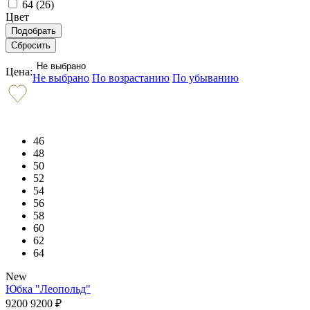
64 (
26
)
Цвет
Не выбрано
Цена:
Не выбрано
По возрастанию
По убыванию
46
48
50
52
54
56
58
60
62
64
New
Юбка "Леопольд"
9200
9200
₽