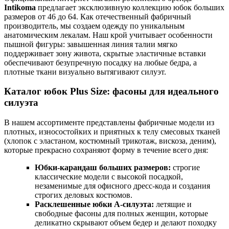
Intikoma
предлагает эксклюзивную коллекцию юбок больших
размеров от 46 до 64. Как отечественный фабричный
производитель, мы создаем одежду по уникальным
анатомическим лекалам. Наш крой учитывает особенности
пышной фигуры: завышенная линия талии мягко
поддерживает зону живота, скрытые эластичные вставки
обеспечивают безупречную посадку на любые бедра, а
плотные ткани визуально вытягивают силуэт.
Каталог юбок Plus Size: фасоны для идеального
силуэта
В нашем ассортименте представлены фабричные модели из
плотных, износостойких и приятных к телу смесовых тканей
(хлопок с эластаном, костюмный трикотаж, вискоза, деним),
которые прекрасно сохраняют форму в течение всего дня:
Юбки-карандаш больших размеров:
строгие
классические модели с высокой посадкой,
незаменимые для офисного дресс-кода и создания
строгих деловых костюмов.
Расклешенные юбки А-силуэта:
летящие и
свободные фасоны для полных женщин, которые
деликатно скрывают объем бедер и делают походку