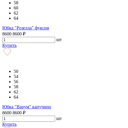
58
60
62
64
Юбка "Розелла" фуксия
8600
8600
₽
шт
Купить
50
54
56
58
62
64
Юбка "Варум" капучино
8600
8600
₽
шт
Купить