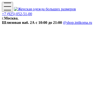
+7 (925) 052-51-00
г.
Москва
,
Шлюзовая наб. 2А
с 10:00 до 21:00
@shop.intikoma.ru