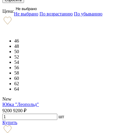
Не выбрано
Цена:
Не выбрано
По возрастанию
По убыванию
46
48
50
52
54
56
58
60
62
64
New
Юбка "Леопольд"
9200
9200
₽
шт
Купить