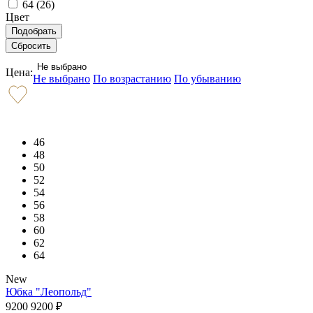
64 (
26
)
Цвет
Не выбрано
Цена:
Не выбрано
По возрастанию
По убыванию
46
48
50
52
54
56
58
60
62
64
New
Юбка "Леопольд"
9200
9200
₽