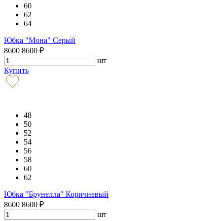
60
62
64
Юбка "Мона" Серый
8600
8600
₽
шт
Купить
48
50
52
54
56
58
60
62
Юбка "Брунелла" Коричневый
8600
8600
₽
шт