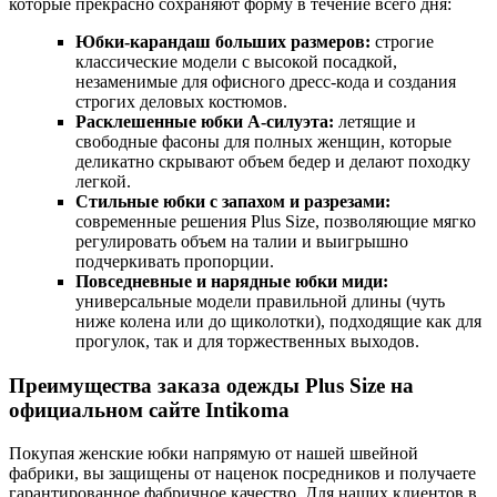
которые прекрасно сохраняют форму в течение всего дня:
Юбки-карандаш больших размеров:
строгие
классические модели с высокой посадкой,
незаменимые для офисного дресс-кода и создания
строгих деловых костюмов.
Расклешенные юбки А-силуэта:
летящие и
свободные фасоны для полных женщин, которые
деликатно скрывают объем бедер и делают походку
легкой.
Стильные юбки с запахом и разрезами:
современные решения Plus Size, позволяющие мягко
регулировать объем на талии и выигрышно
подчеркивать пропорции.
Повседневные и нарядные юбки миди:
универсальные модели правильной длины (чуть
ниже колена или до щиколотки), подходящие как для
прогулок, так и для торжественных выходов.
Преимущества заказа одежды Plus Size на
официальном сайте Intikoma
Покупая женские юбки напрямую от нашей швейной
фабрики, вы защищены от наценок посредников и получаете
гарантированное фабричное качество. Для наших клиентов в