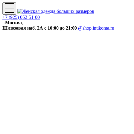
+7 (925) 052-51-00
г.
Москва
,
Шлюзовая наб. 2А
с 10:00 до 21:00
@shop.intikoma.ru