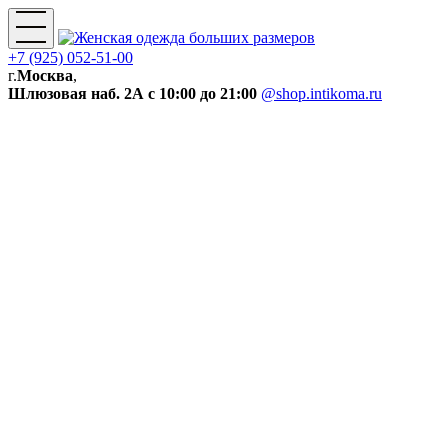
+7 (925) 052-51-00
г.
Москва
,
Шлюзовая наб. 2А
с 10:00 до 21:00
@shop.intikoma.ru