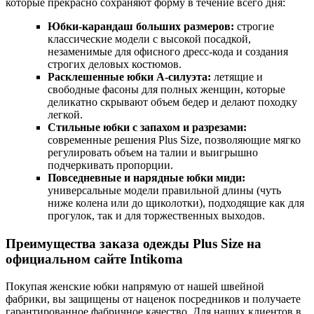
которые прекрасно сохраняют форму в течение всего дня:
Юбки-карандаш больших размеров:
строгие
классические модели с высокой посадкой,
незаменимые для офисного дресс-кода и создания
строгих деловых костюмов.
Расклешенные юбки А-силуэта:
летящие и
свободные фасоны для полных женщин, которые
деликатно скрывают объем бедер и делают походку
легкой.
Стильные юбки с запахом и разрезами:
современные решения Plus Size, позволяющие мягко
регулировать объем на талии и выигрышно
подчеркивать пропорции.
Повседневные и нарядные юбки миди:
универсальные модели правильной длины (чуть
ниже колена или до щиколотки), подходящие как для
прогулок, так и для торжественных выходов.
Преимущества заказа одежды Plus Size на
официальном сайте Intikoma
Покупая женские юбки напрямую от нашей швейной
фабрики, вы защищены от наценок посредников и получаете
гарантированное фабричное качество. Для наших клиентов в