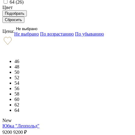
64 (
26
)
Цвет
Не выбрано
Цена:
Не выбрано
По возрастанию
По убыванию
46
48
50
52
54
56
58
60
62
64
New
Юбка "Леопольд"
9200
9200
₽