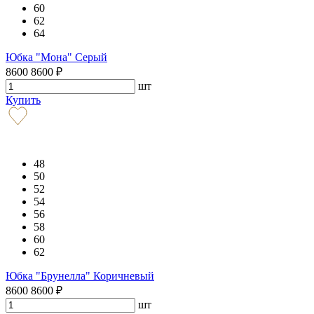
60
62
64
Юбка "Мона" Серый
8600
8600
₽
шт
Купить
48
50
52
54
56
58
60
62
Юбка "Брунелла" Коричневый
8600
8600
₽
шт