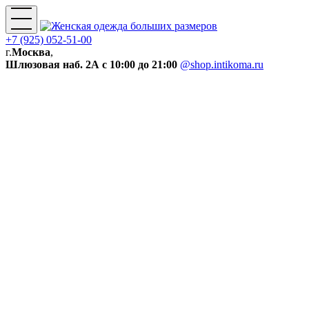
+7 (925) 052-51-00
г.
Москва
,
Шлюзовая наб. 2А
с 10:00 до 21:00
@shop.intikoma.ru