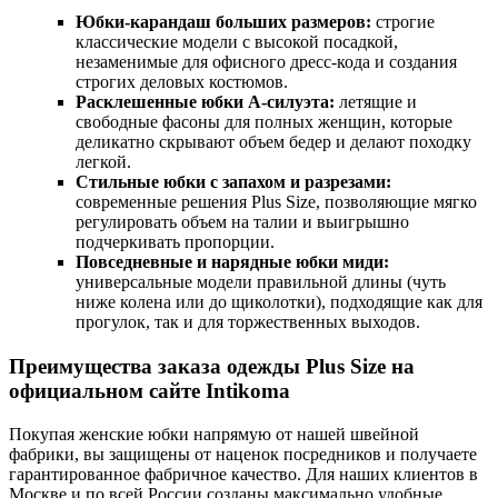
Юбки-карандаш больших размеров:
строгие
классические модели с высокой посадкой,
незаменимые для офисного дресс-кода и создания
строгих деловых костюмов.
Расклешенные юбки А-силуэта:
летящие и
свободные фасоны для полных женщин, которые
деликатно скрывают объем бедер и делают походку
легкой.
Стильные юбки с запахом и разрезами:
современные решения Plus Size, позволяющие мягко
регулировать объем на талии и выигрышно
подчеркивать пропорции.
Повседневные и нарядные юбки миди:
универсальные модели правильной длины (чуть
ниже колена или до щиколотки), подходящие как для
прогулок, так и для торжественных выходов.
Преимущества заказа одежды Plus Size на
официальном сайте Intikoma
Покупая женские юбки напрямую от нашей швейной
фабрики, вы защищены от наценок посредников и получаете
гарантированное фабричное качество. Для наших клиентов в
Москве и по всей России созданы максимально удобные