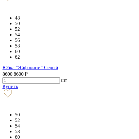
48
50
52
54
56
58
60
62
Юбка "Эйфорини" Серый
8600
8600
₽
шт
Купить
50
52
54
58
60