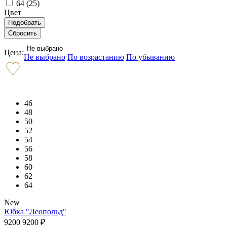
64 (
25
)
Цвет
Не выбрано
Цена:
Не выбрано
По возрастанию
По убыванию
46
48
50
52
54
56
58
60
62
64
New
Юбка "Леопольд"
9200
9200
₽