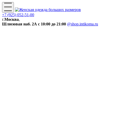
+7 (925) 052-51-00
г.
Москва
,
Шлюзовая наб. 2А
с 10:00 до 21:00
@shop.intikoma.ru