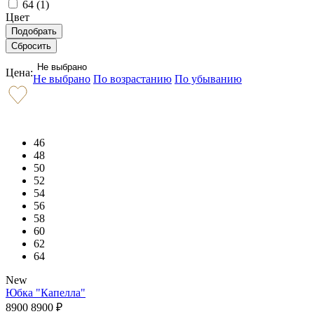
64 (
1
)
Цвет
Не выбрано
Цена:
Не выбрано
По возрастанию
По убыванию
46
48
50
52
54
56
58
60
62
64
New
Юбка "Капелла"
8900
8900
₽