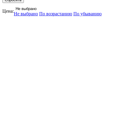
Не выбрано
Цена:
Не выбрано
По возрастанию
По убыванию