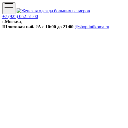
+7 (925) 052-51-00
г.
Москва
,
Шлюзовая наб. 2А
с 10:00 до 21:00
@shop.intikoma.ru