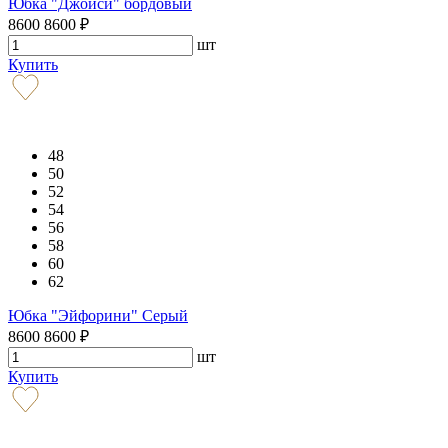
Юбка "Джойси" бордовый
8600
8600
₽
шт
Купить
48
50
52
54
56
58
60
62
Юбка "Эйфорини" Серый
8600
8600
₽
шт
Купить