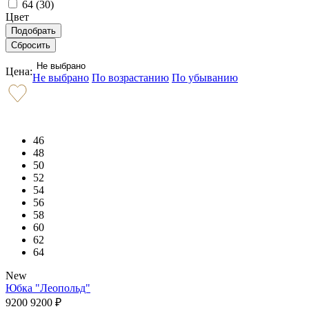
64 (
30
)
Цвет
Не выбрано
Цена:
Не выбрано
По возрастанию
По убыванию
46
48
50
52
54
56
58
60
62
64
New
Юбка "Леопольд"
9200
9200
₽