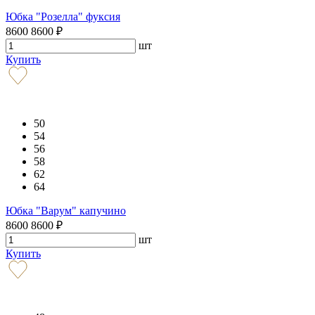
Юбка "Розелла" фуксия
8600
8600
₽
шт
Купить
50
54
56
58
62
64
Юбка "Варум" капучино
8600
8600
₽
шт
Купить