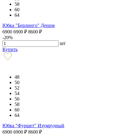
58
60
64
Юбка "Берлинго" Деним
6900
6900
₽
8600
₽
-20%
шт
Купить
48
50
52
54
56
58
60
64
Юбка "Фуршет" Изумрудный
6900
6900
₽
8600
₽