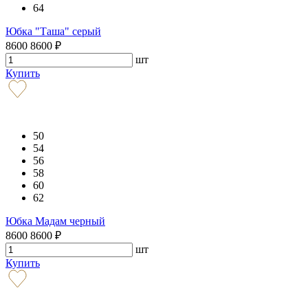
64
Юбка "Таша" серый
8600
8600
₽
шт
Купить
50
54
56
58
60
62
Юбка Мадам черный
8600
8600
₽
шт
Купить