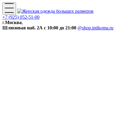
+7 (925) 052-51-00
г.
Москва
,
Шлюзовая наб. 2А
с 10:00 до 21:00
@shop.intikoma.ru