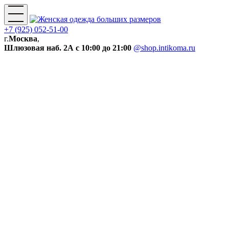
+7 (925) 052-51-00
г.
Москва
,
Шлюзовая наб. 2А
с 10:00 до 21:00
@shop.intikoma.ru