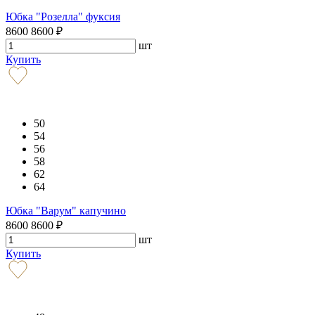
Юбка "Розелла" фуксия
8600
8600
₽
шт
Купить
50
54
56
58
62
64
Юбка "Варум" капучино
8600
8600
₽
шт
Купить