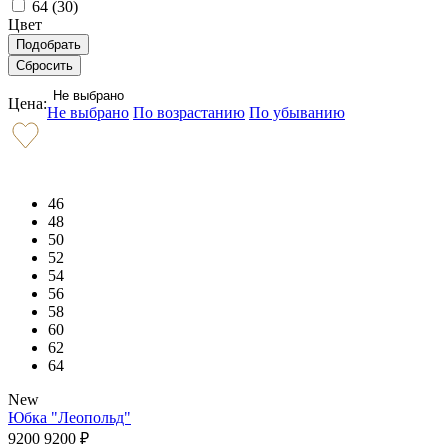
64 (
30
)
Цвет
Не выбрано
Цена:
Не выбрано
По возрастанию
По убыванию
46
48
50
52
54
56
58
60
62
64
New
Юбка "Леопольд"
9200
9200
₽