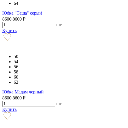
64
Юбка "Таша" серый
8600
8600
₽
шт
Купить
50
54
56
58
60
62
Юбка Мадам черный
8600
8600
₽
шт
Купить