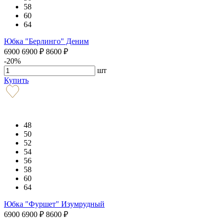
58
60
64
Юбка "Берлинго" Деним
6900
6900
₽
8600
₽
-20%
шт
Купить
48
50
52
54
56
58
60
64
Юбка "Фуршет" Изумрудный
6900
6900
₽
8600
₽