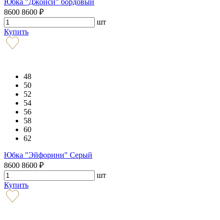
Юбка "Джойси" бордовый
8600
8600
₽
шт
Купить
48
50
52
54
56
58
60
62
Юбка "Эйфорини" Серый
8600
8600
₽
шт
Купить