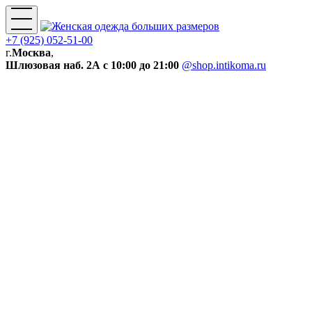
+7 (925) 052-51-00
г.
Москва
,
Шлюзовая наб. 2А
с 10:00 до 21:00
@shop.intikoma.ru