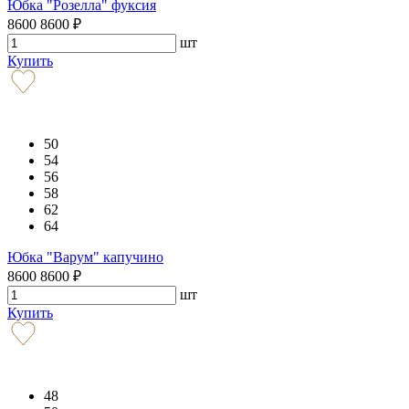
Юбка "Розелла" фуксия
8600
8600
₽
шт
Купить
50
54
56
58
62
64
Юбка "Варум" капучино
8600
8600
₽
шт
Купить
48