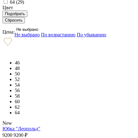
64 (
29
)
Цвет
Не выбрано
Цена:
Не выбрано
По возрастанию
По убыванию
46
48
50
52
54
56
58
60
62
64
New
Юбка "Леопольд"
9200
9200
₽