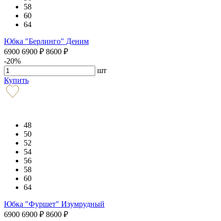
58
60
64
Юбка "Берлинго" Деним
6900
6900
₽
8600
₽
-20%
шт
Купить
48
50
52
54
56
58
60
64
Юбка "Фуршет" Изумрудный
6900
6900
₽
8600
₽