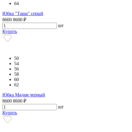
64
Юбка "Таша" серый
8600
8600
₽
шт
Купить
50
54
56
58
60
62
Юбка Мадам черный
8600
8600
₽
шт
Купить