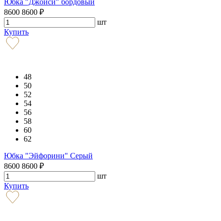
Юбка "Джойси" бордовый
8600
8600
₽
шт
Купить
48
50
52
54
56
58
60
62
Юбка "Эйфорини" Серый
8600
8600
₽
шт
Купить