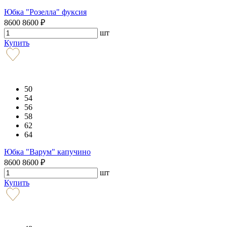
Юбка "Розелла" фуксия
8600
8600
₽
шт
Купить
50
54
56
58
62
64
Юбка "Варум" капучино
8600
8600
₽
шт
Купить