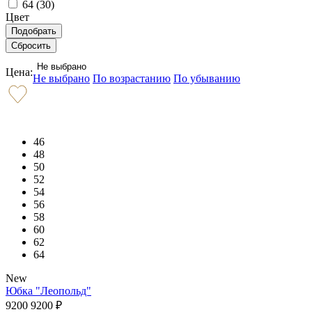
64 (
30
)
Цвет
Не выбрано
Цена:
Не выбрано
По возрастанию
По убыванию
46
48
50
52
54
56
58
60
62
64
New
Юбка "Леопольд"
9200
9200
₽