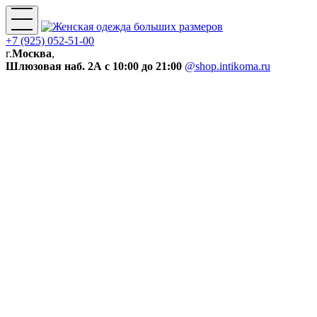
+7 (925) 052-51-00
г.
Москва
,
Шлюзовая наб. 2А
с 10:00 до 21:00
@shop.intikoma.ru