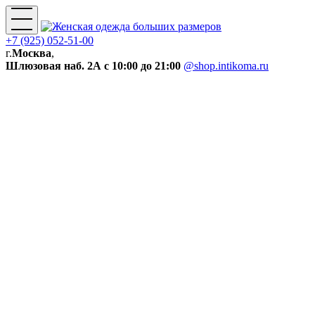
+7 (925) 052-51-00
г.
Москва
,
Шлюзовая наб. 2А
с 10:00 до 21:00
@shop.intikoma.ru