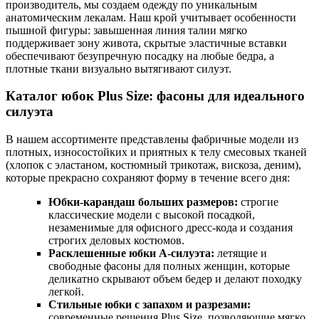
производитель, мы создаем одежду по уникальным
анатомическим лекалам. Наш крой учитывает особенности
пышной фигуры: завышенная линия талии мягко
поддерживает зону живота, скрытые эластичные вставки
обеспечивают безупречную посадку на любые бедра, а
плотные ткани визуально вытягивают силуэт.
Каталог юбок Plus Size: фасоны для идеального
силуэта
В нашем ассортименте представлены фабричные модели из
плотных, износостойких и приятных к телу смесовых тканей
(хлопок с эластаном, костюмный трикотаж, вискоза, деним),
которые прекрасно сохраняют форму в течение всего дня:
Юбки-карандаш больших размеров:
строгие
классические модели с высокой посадкой,
незаменимые для офисного дресс-кода и создания
строгих деловых костюмов.
Расклешенные юбки А-силуэта:
летящие и
свободные фасоны для полных женщин, которые
деликатно скрывают объем бедер и делают походку
легкой.
Стильные юбки с запахом и разрезами:
современные решения Plus Size, позволяющие мягко