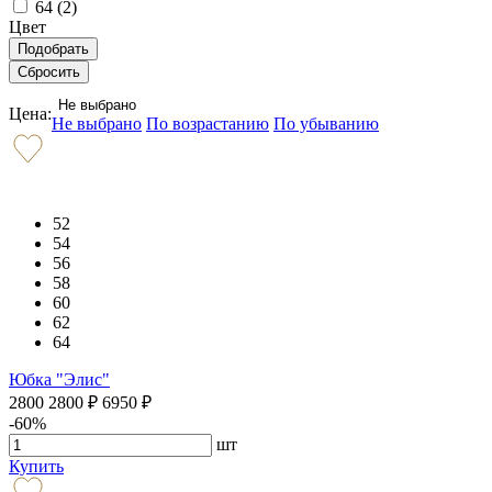
64 (
2
)
Цвет
Не выбрано
Цена:
Не выбрано
По возрастанию
По убыванию
52
54
56
58
60
62
64
Юбка "Элис"
2800
2800
₽
6950
₽
-60%
шт
Купить