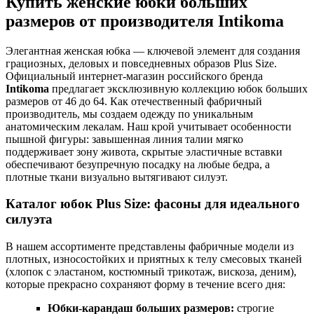
Купить женские юбки больших
размеров от производителя Intikoma
Элегантная женская юбка — ключевой элемент для создания
грациозных, деловых и повседневных образов Plus Size.
Официальный интернет-магазин российского бренда
Intikoma
предлагает эксклюзивную коллекцию юбок больших
размеров от 46 до 64. Как отечественный фабричный
производитель, мы создаем одежду по уникальным
анатомическим лекалам. Наш крой учитывает особенности
пышной фигуры: завышенная линия талии мягко
поддерживает зону живота, скрытые эластичные вставки
обеспечивают безупречную посадку на любые бедра, а
плотные ткани визуально вытягивают силуэт.
Каталог юбок Plus Size: фасоны для идеального
силуэта
В нашем ассортименте представлены фабричные модели из
плотных, износостойких и приятных к телу смесовых тканей
(хлопок с эластаном, костюмный трикотаж, вискоза, деним),
которые прекрасно сохраняют форму в течение всего дня:
Юбки-карандаш больших размеров:
строгие