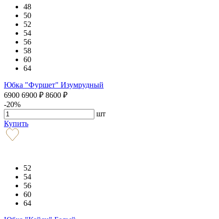
48
50
52
54
56
58
60
64
Юбка "Фуршет" Изумрудный
6900
6900
₽
8600
₽
-20%
шт
Купить
52
54
56
60
64