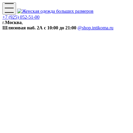
+7 (925) 052-51-00
г.
Москва
,
Шлюзовая наб. 2А
с 10:00 до 21:00
@shop.intikoma.ru