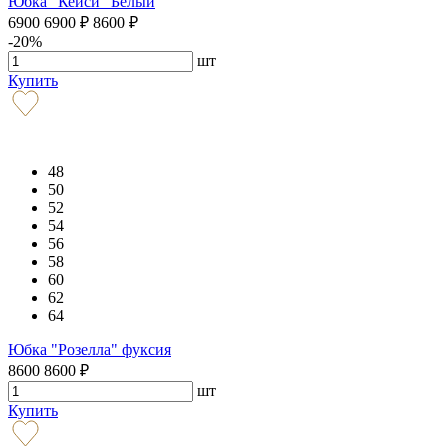
Юбка "Кейси" Белый
6900
6900
₽
8600
₽
-20%
шт
Купить
48
50
52
54
56
58
60
62
64
Юбка "Розелла" фуксия
8600
8600
₽
шт
Купить