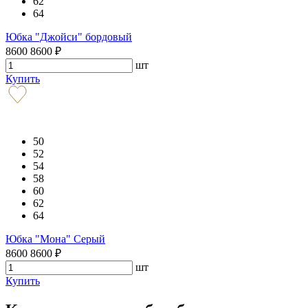
62
64
Юбка "Джойси" бордовый
8600
8600
₽
шт
Купить
50
52
54
58
60
62
64
Юбка "Мона" Серый
8600
8600
₽
шт
Купить