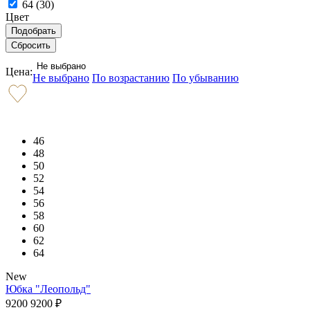
64 (
30
)
Цвет
Не выбрано
Цена:
Не выбрано
По возрастанию
По убыванию
46
48
50
52
54
56
58
60
62
64
New
Юбка "Леопольд"
9200
9200
₽