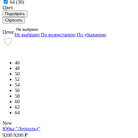
64 (
30
)
Цвет
Не выбрано
Цена:
Не выбрано
По возрастанию
По убыванию
46
48
50
52
54
56
58
60
62
64
New
Юбка "Леопольд"
9200
9200
₽