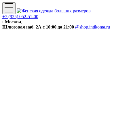
+7 (925) 052-51-00
г.
Москва
,
Шлюзовая наб. 2А
с 10:00 до 21:00
@shop.intikoma.ru