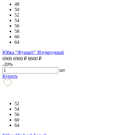
48
50
52
54
56
58
60
64
Юбка "Фуршет" Изумрудный
6900
6900
₽
8600
₽
-20%
шт
Купить
52
54
56
60
64