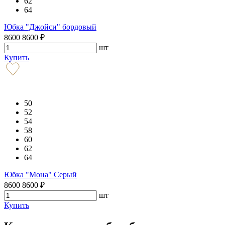
62
64
Юбка "Джойси" бордовый
8600
8600
₽
шт
Купить
50
52
54
58
60
62
64
Юбка "Мона" Серый
8600
8600
₽
шт
Купить