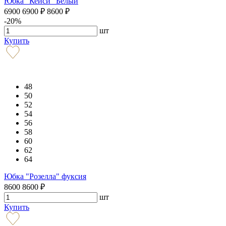
Юбка "Кейси" Белый
6900
6900
₽
8600
₽
-20%
шт
Купить
48
50
52
54
56
58
60
62
64
Юбка "Розелла" фуксия
8600
8600
₽
шт
Купить