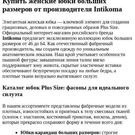
Купить женские юбки больших
размеров от производителя Intikoma
Элегантная женская юбка — ключевой элемент для создания
грациозных, деловых и повседневных образов Plus Size.
Официальный интернет-магазин российского бренда
Intikoma
предлагает эксклюзивную коллекцию юбок больших
размеров от 46 до 64. Как отечественный фабричный
производитель, мы создаем одежду по уникальным
анатомическим лекалам. Наш крой учитывает особенности
пышной фигуры: завышенная линия талии мягко
поддерживает зону живота, скрытые эластичные вставки
обеспечивают безупречную посадку на любые бедра, а
плотные ткани визуально вытягивают силуэт.
Каталог юбок Plus Size: фасоны для идеального
силуэта
В нашем ассортименте представлены фабричные модели из
плотных, износостойких и приятных к телу смесовых тканей
(хлопок с эластаном, костюмный трикотаж, вискоза, деним),
которые прекрасно сохраняют форму в течение всего дня:
Юбки-карандаш больших размеров:
строгие