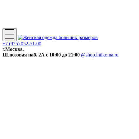
+7 (925) 052-51-00
г.
Москва
,
Шлюзовая наб. 2А
с 10:00 до 21:00
@shop.intikoma.ru