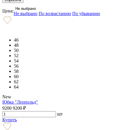
Не выбрано
Цена:
Не выбрано
По возрастанию
По убыванию
46
48
50
52
54
56
58
60
62
64
New
Юбка "Леопольд"
9200
9200
₽
шт
Купить