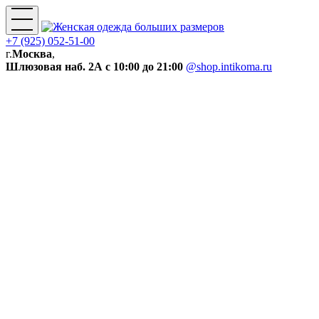
+7 (925) 052-51-00
г.
Москва
,
Шлюзовая наб. 2А
с 10:00 до 21:00
@shop.intikoma.ru