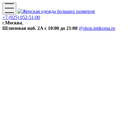
+7 (925) 052-51-00
г.
Москва
,
Шлюзовая наб. 2А
с 10:00 до 21:00
@shop.intikoma.ru