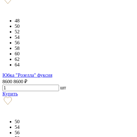
48
50
52
54
56
58
60
62
64
Юбка "Розелла" фуксия
8600
8600
₽
шт
Купить
50
54
56