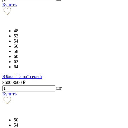
Купить
48
52
54
56
58
60
62
64
Юбка "Таша" серый
8600
8600
₽
шт
Купить
50
54