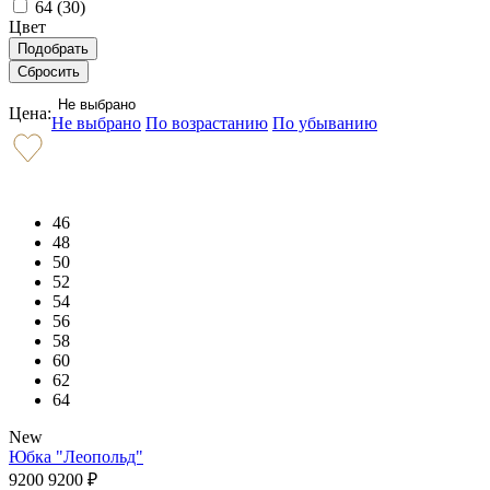
64 (
30
)
Цвет
Не выбрано
Цена:
Не выбрано
По возрастанию
По убыванию
46
48
50
52
54
56
58
60
62
64
New
Юбка "Леопольд"
9200
9200
₽