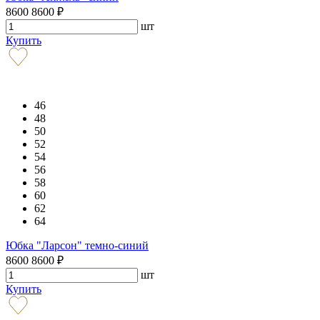
8600
8600
₽
шт
Купить
46
48
50
52
54
56
58
60
62
64
Юбка "Ларсон" темно-синий
8600
8600
₽
шт
Купить