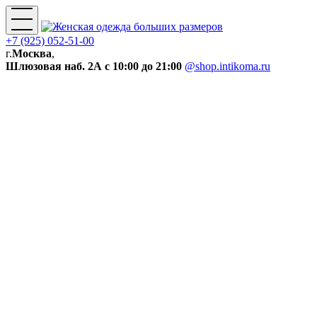
+7 (925) 052-51-00
г.
Москва
,
Шлюзовая наб. 2А
с 10:00 до 21:00
@shop.intikoma.ru