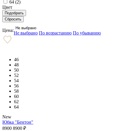
64 (
2
)
Цвет
Не выбрано
Цена:
Не выбрано
По возрастанию
По убыванию
46
48
50
52
54
56
58
60
62
64
New
Юбка "Бентон"
8900
8900
₽