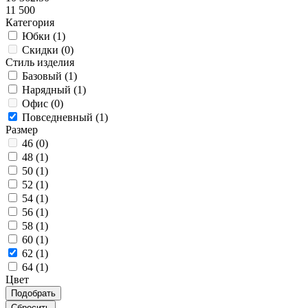
11 500
Категория
Юбки (
1
)
Скидки (
0
)
Стиль изделия
Базовый (
1
)
Нарядный (
1
)
Офис (
0
)
Повседневный (
1
)
Размер
46 (
0
)
48 (
1
)
50 (
1
)
52 (
1
)
54 (
1
)
56 (
1
)
58 (
1
)
60 (
1
)
62 (
1
)
64 (
1
)
Цвет