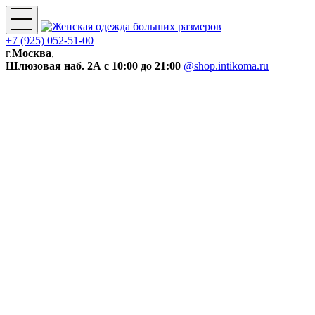
+7 (925) 052-51-00
г.
Москва
,
Шлюзовая наб. 2А
с 10:00 до 21:00
@shop.intikoma.ru