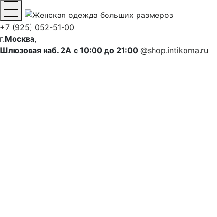
+7 (925) 052-51-00
г.
Москва
,
Шлюзовая наб. 2А
с 10:00 до 21:00
@shop.intikoma.ru