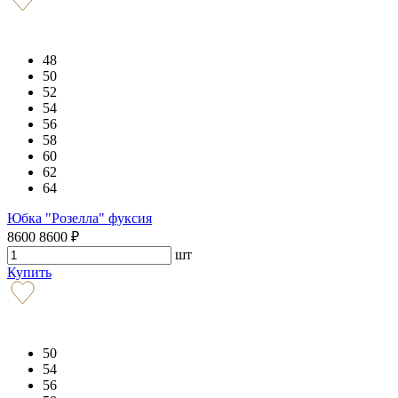
48
50
52
54
56
58
60
62
64
Юбка "Розелла" фуксия
8600
8600
₽
шт
Купить
50
54
56