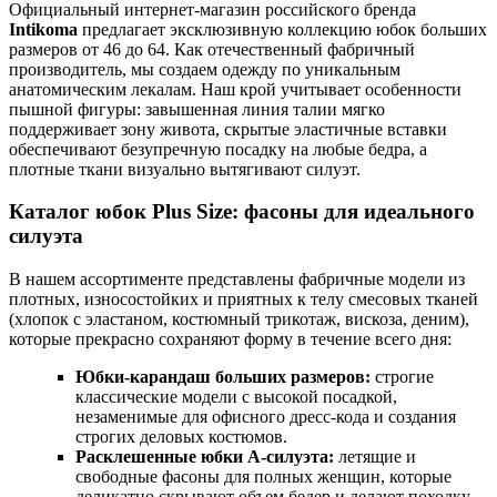
Официальный интернет-магазин российского бренда
Intikoma
предлагает эксклюзивную коллекцию юбок больших
размеров от 46 до 64. Как отечественный фабричный
производитель, мы создаем одежду по уникальным
анатомическим лекалам. Наш крой учитывает особенности
пышной фигуры: завышенная линия талии мягко
поддерживает зону живота, скрытые эластичные вставки
обеспечивают безупречную посадку на любые бедра, а
плотные ткани визуально вытягивают силуэт.
Каталог юбок Plus Size: фасоны для идеального
силуэта
В нашем ассортименте представлены фабричные модели из
плотных, износостойких и приятных к телу смесовых тканей
(хлопок с эластаном, костюмный трикотаж, вискоза, деним),
которые прекрасно сохраняют форму в течение всего дня:
Юбки-карандаш больших размеров:
строгие
классические модели с высокой посадкой,
незаменимые для офисного дресс-кода и создания
строгих деловых костюмов.
Расклешенные юбки А-силуэта:
летящие и
свободные фасоны для полных женщин, которые
деликатно скрывают объем бедер и делают походку