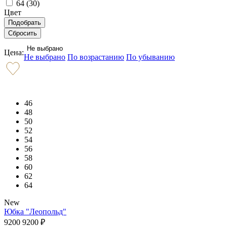
64 (
30
)
Цвет
Не выбрано
Цена:
Не выбрано
По возрастанию
По убыванию
46
48
50
52
54
56
58
60
62
64
New
Юбка "Леопольд"
9200
9200
₽