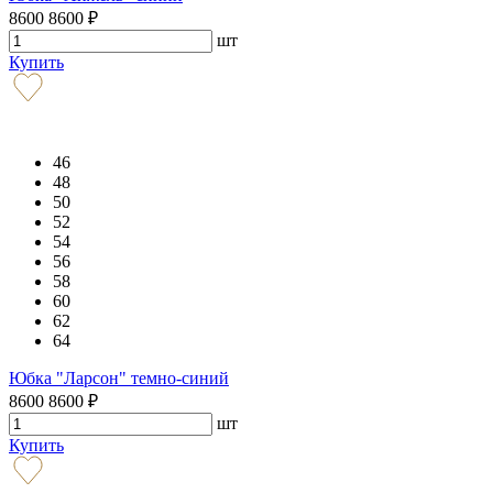
8600
8600
₽
шт
Купить
46
48
50
52
54
56
58
60
62
64
Юбка "Ларсон" темно-синий
8600
8600
₽
шт
Купить