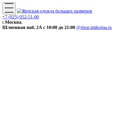
+7 (925) 052-51-00
г.
Москва
,
Шлюзовая наб. 2А
с 10:00 до 21:00
@shop.intikoma.ru