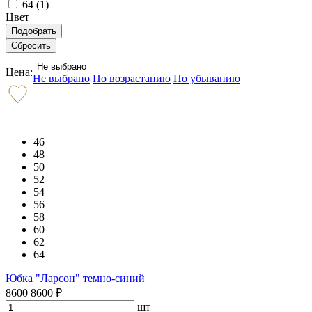
64 (
1
)
Цвет
Не выбрано
Цена:
Не выбрано
По возрастанию
По убыванию
46
48
50
52
54
56
58
60
62
64
Юбка "Ларсон" темно-синий
8600
8600
₽
шт