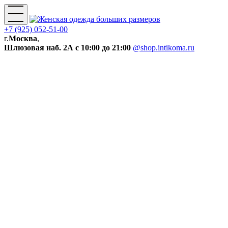
+7 (925) 052-51-00
г.
Москва
,
Шлюзовая наб. 2А
с 10:00 до 21:00
@shop.intikoma.ru