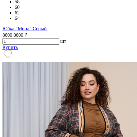
58
60
62
64
Юбка "Мона" Серый
8600
8600
₽
шт
Купить