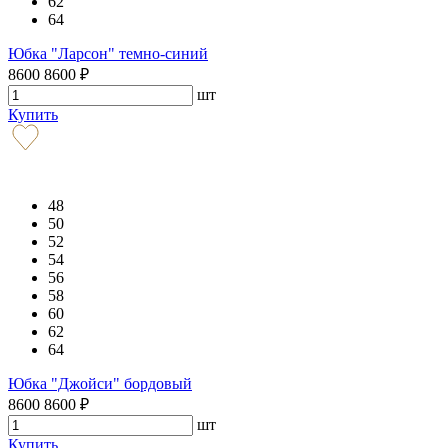
62
64
Юбка "Ларсон" темно-синий
8600
8600
₽
шт
Купить
48
50
52
54
56
58
60
62
64
Юбка "Джойси" бордовый
8600
8600
₽
шт
Купить