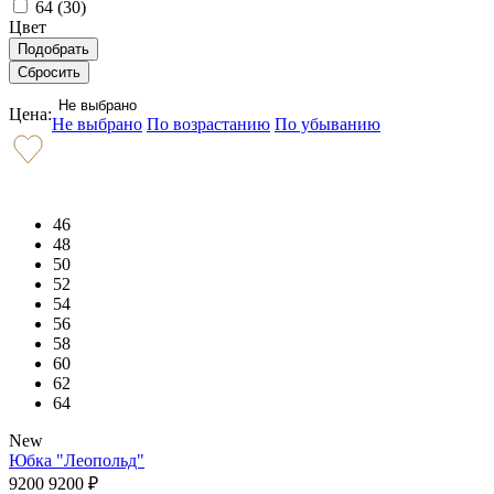
64 (
30
)
Цвет
Не выбрано
Цена:
Не выбрано
По возрастанию
По убыванию
46
48
50
52
54
56
58
60
62
64
New
Юбка "Леопольд"
9200
9200
₽