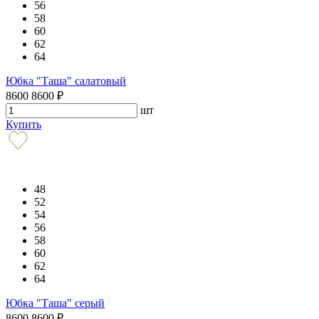
56
58
60
62
64
Юбка "Таша" салатовый
8600
8600
₽
шт
Купить
48
52
54
56
58
60
62
64
Юбка "Таша" серый
8600
8600
₽