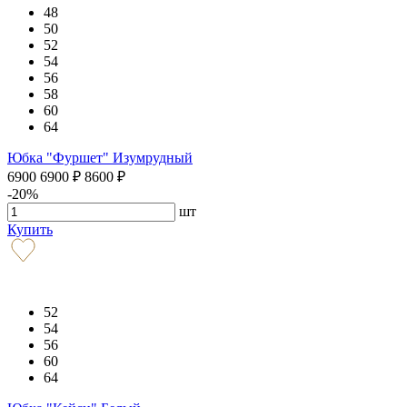
48
50
52
54
56
58
60
64
Юбка "Фуршет" Изумрудный
6900
6900
₽
8600
₽
-20%
шт
Купить
52
54
56
60
64