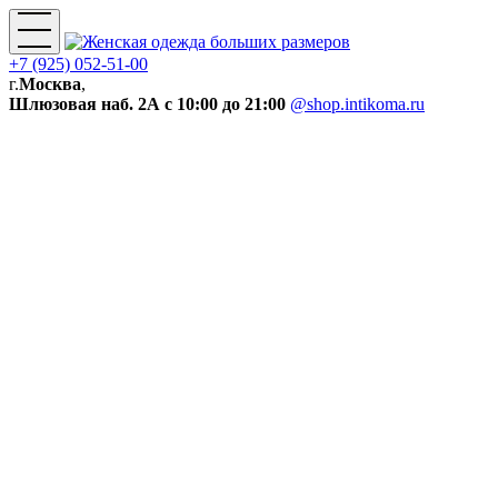
+7 (925) 052-51-00
г.
Москва
,
Шлюзовая наб. 2А
с 10:00 до 21:00
@shop.intikoma.ru