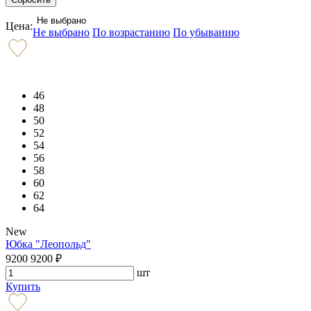
Не выбрано
Цена:
Не выбрано
По возрастанию
По убыванию
46
48
50
52
54
56
58
60
62
64
New
Юбка "Леопольд"
9200
9200
₽
шт
Купить