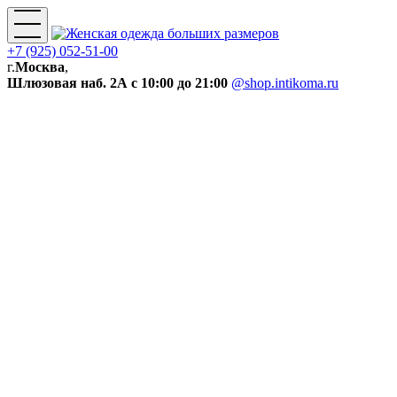
+7 (925) 052-51-00
г.
Москва
,
Шлюзовая наб. 2А
с 10:00 до 21:00
@shop.intikoma.ru