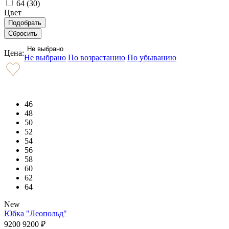
64 (
30
)
Цвет
Не выбрано
Цена:
Не выбрано
По возрастанию
По убыванию
46
48
50
52
54
56
58
60
62
64
New
Юбка "Леопольд"
9200
9200
₽