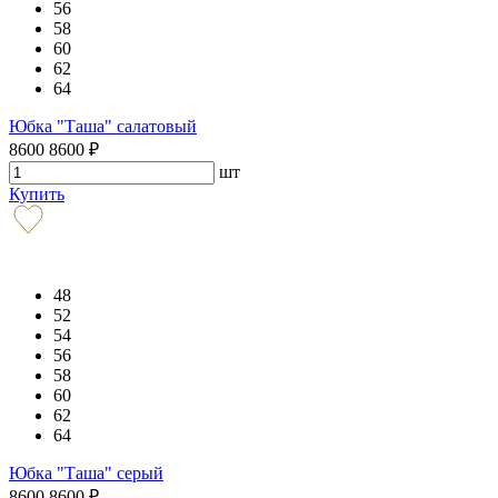
56
58
60
62
64
Юбка "Таша" салатовый
8600
8600
₽
шт
Купить
48
52
54
56
58
60
62
64
Юбка "Таша" серый
8600
8600
₽