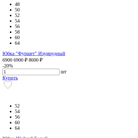
48
50
52
54
56
58
60
64
Юбка "Фуршет" Изумрудный
6900
6900
₽
8600
₽
-20%
шт
Купить
52
54
56
60
64