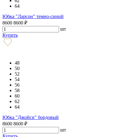
62
64
Юбка "Ларсон" темно-синий
8600
8600
₽
шт
Купить
48
50
52
54
56
58
60
62
64
Юбка "Джойси" бордовый
8600
8600
₽
шт
Купить