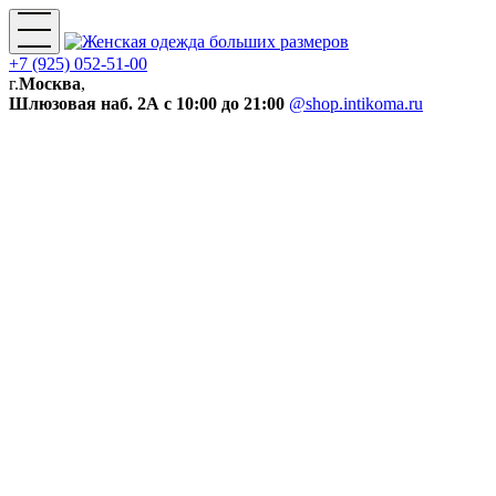
+7 (925) 052-51-00
г.
Москва
,
Шлюзовая наб. 2А
с 10:00 до 21:00
@shop.intikoma.ru