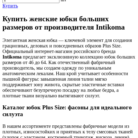
Купить
Купить женские юбки больших
размеров от производителя Intikoma
Элегантная женская юбка — ключевой элемент для создания
грациозных, деловых и повседневных образов Plus Size.
Официальный интернет-магазин российского бренда
Intikoma
предлагает эксклюзивную коллекцию юбок больших
размеров от 46 до 64. Как отечественный фабричный
производитель, мы создаем одежду по уникальным
анатомическим лекалам. Наш крой учитывает особенности
пышной фигуры: завышенная линия талии мягко
поддерживает зону живота, скрытые эластичные вставки
обеспечивают безупречную посадку на любые бедра, а
плотные ткани визуально вытягивают силуэт.
Каталог юбок Plus Size: фасоны для идеального
силуэта
В нашем ассортименте представлены фабричные модели из
плотных, износостойких и приятных к телу смесовых тканей
(хлопок с эластаном, костюмный трикотаж, вискоза, деним),