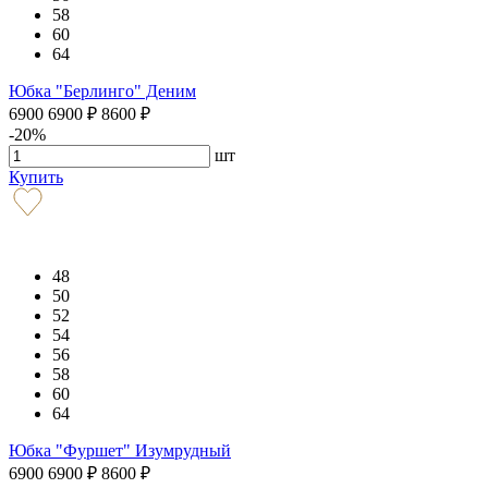
58
60
64
Юбка "Берлинго" Деним
6900
6900
₽
8600
₽
-20%
шт
Купить
48
50
52
54
56
58
60
64
Юбка "Фуршет" Изумрудный
6900
6900
₽
8600
₽