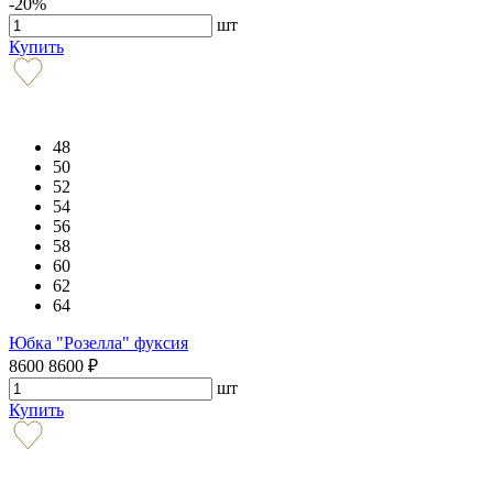
-20%
шт
Купить
48
50
52
54
56
58
60
62
64
Юбка "Розелла" фуксия
8600
8600
₽
шт
Купить