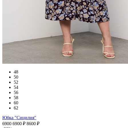
48
50
52
54
56
58
60
62
Юбка "Сицилия"
6900
6900
₽
8600
₽