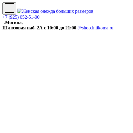
+7 (925) 052-51-00
г.
Москва
,
Шлюзовая наб. 2А
с 10:00 до 21:00
@shop.intikoma.ru