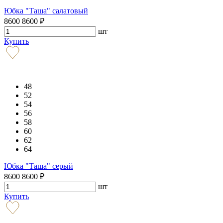
Юбка "Таша" салатовый
8600
8600
₽
шт
Купить
48
52
54
56
58
60
62
64
Юбка "Таша" серый
8600
8600
₽
шт
Купить