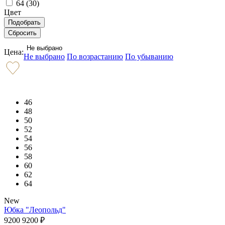
64 (
30
)
Цвет
Не выбрано
Цена:
Не выбрано
По возрастанию
По убыванию
46
48
50
52
54
56
58
60
62
64
New
Юбка "Леопольд"
9200
9200
₽