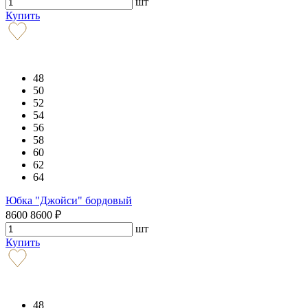
шт
Купить
48
50
52
54
56
58
60
62
64
Юбка "Джойси" бордовый
8600
8600
₽
шт
Купить
48