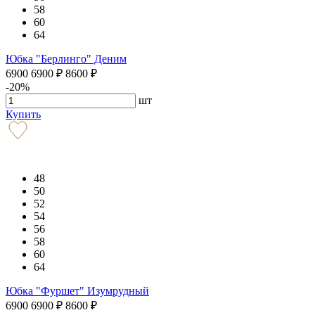
58
60
64
Юбка "Берлинго" Деним
6900
6900
₽
8600
₽
-20%
шт
Купить
48
50
52
54
56
58
60
64
Юбка "Фуршет" Изумрудный
6900
6900
₽
8600
₽