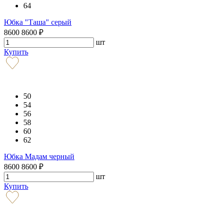
64
Юбка "Таша" серый
8600
8600
₽
шт
Купить
50
54
56
58
60
62
Юбка Мадам черный
8600
8600
₽
шт
Купить