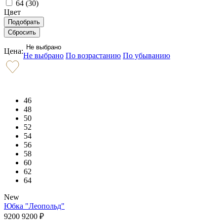
64 (
30
)
Цвет
Не выбрано
Цена:
Не выбрано
По возрастанию
По убыванию
46
48
50
52
54
56
58
60
62
64
New
Юбка "Леопольд"
9200
9200
₽