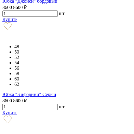
Юбка "Джойси" бордовый
8600
8600
₽
шт
Купить
48
50
52
54
56
58
60
62
Юбка "Эйфорини" Серый
8600
8600
₽
шт
Купить