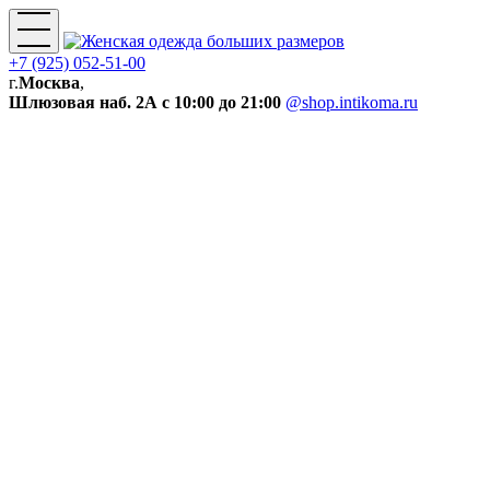
+7 (925) 052-51-00
г.
Москва
,
Шлюзовая наб. 2А
с 10:00 до 21:00
@shop.intikoma.ru