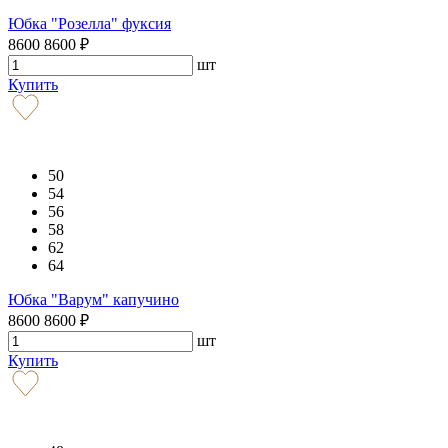
Юбка "Розелла" фуксия
8600
8600
₽
шт
Купить
50
54
56
58
62
64
Юбка "Варум" капучино
8600
8600
₽
шт
Купить