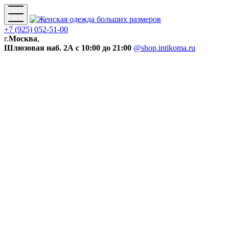
+7 (925) 052-51-00
г.
Москва
,
Шлюзовая наб. 2А
с 10:00 до 21:00
@shop.intikoma.ru