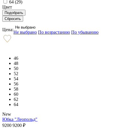
64 (
29
)
Цвет
Не выбрано
Цена:
Не выбрано
По возрастанию
По убыванию
46
48
50
52
54
56
58
60
62
64
New
Юбка "Леопольд"
9200
9200
₽