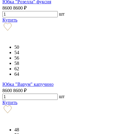
Юбка "Розелла" фуксия
8600
8600
₽
шт
Купить
50
54
56
58
62
64
Юбка "Варум" капучино
8600
8600
₽
шт
Купить
48