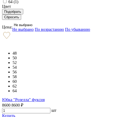
64 (
1
)
Цвет
Не выбрано
Цена:
Не выбрано
По возрастанию
По убыванию
48
50
52
54
56
58
60
62
64
Юбка "Розелла" фуксия
8600
8600
₽
шт
Купить