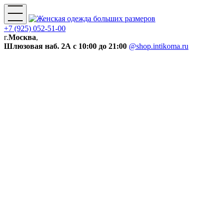
+7 (925) 052-51-00
г.
Москва
,
Шлюзовая наб. 2А
с 10:00 до 21:00
@shop.intikoma.ru