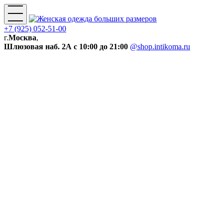
+7 (925) 052-51-00
г.
Москва
,
Шлюзовая наб. 2А
с 10:00 до 21:00
@shop.intikoma.ru